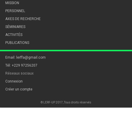
MISSION
PERSONNEL
AXES DE RECHERCHE
SÉMINIARES
ACTIVITÉS
PUBLICATIONS
Email: lerffa@gmail.com
Tél: +229 97256207
Réseaux sociaux
Connexion
Créer un compte
© LERF-UP 2017, Tous droits réservés