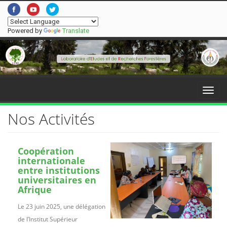
Powered by
Translate
Menu
Nos Activités
Coopération
internationale
entre institutions
universitaires en
Afrique
Le 23 juin 2025, une délégation
de l’Institut Supérieur