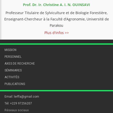
Prof. Dr. Ir. Christine A. I. N. OUINSAVI
Professeur Titulaire de Sylviculture et de Biologie Forestière,
Enseignant-Chercheur à la Faculté d’Agronomie, Université de
Parakou
Plus d'infos >>
MISSION
PERSONNEL
AXES DE RECHERCHE
SÉMINIARES
ACTIVITÉS
PUBLICATIONS
Email: lerffa@gmail.com
Tél: +229 97256207
Réseaux sociaux