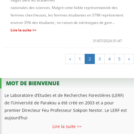
sièges dans les académies
nationales des sciences. Malgré cette faible représentativité des
femmes chercheuses, les femmes étudiantes en STIM représentent
environ 35% des étudiants ; en raison de stéréotypes de genr...
Lire la suite >>
31/07/2024 01:47
«
1
2
3
4
5
»
MOT DE BIENVENUE
Le Laboratoire d’Etudes et de Recherches Forestières (LERF)
de l’Université de Parakou a été créé en 2003 et a pour
premier Directeur Feu Professeur Sokpon Nestor. Le LERF est
aujourd’hui
Lire la suite >>