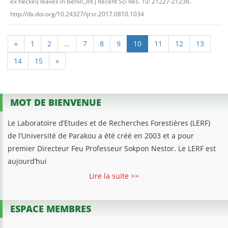
ex heckel) leaves in Benin.,Int J Recent Sci Res. 10: 21227-21236.
http://dx.doi.org/10.24327/ijrsr.2017.0810.1034
«
1
2
...
7
8
9
10
11
12
13
14
15
»
MOT DE BIENVENUE
Le Laboratoire d’Etudes et de Recherches Forestières (LERF)
de l’Université de Parakou a été créé en 2003 et a pour
premier Directeur Feu Professeur Sokpon Nestor. Le LERF est
aujourd’hui
Lire la suite >>
ESPACE MEMBRES