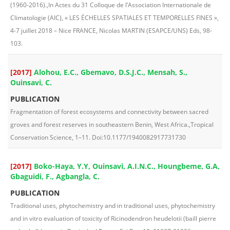
(1960-2016).,In Actes du 31 Colloque de l’Association Internationale de
Climatologie (AIC), « LES ÉCHELLES SPATIALES ET TEMPORELLES FINES »,
4-7 juillet 2018 – Nice FRANCE, Nicolas MARTIN (ESAPCE/UNS) Eds, 98-
103.
[2017]
Alohou, E.C., Gbemavo, D.S.J.C., Mensah, S.,
Ouinsavi, C.
PUBLICATION
Fragmentation of forest ecosystems and connectivity between sacred
groves and forest reserves in southeastern Benin, West Africa.,Tropical
Conservation Science, 1–11. Doi:10.1177/1940082917731730
[2017]
Boko-Haya, Y.Y, Ouinsavi, A.I.N.C., Houngbeme, G.A,
Gbaguidi, F., Agbangla, C.
PUBLICATION
Traditional uses, phytochemistry and in traditional uses, phytochemistry
and in vitro evaluation of toxicity of Ricinodendron heudelotii (baill pierre