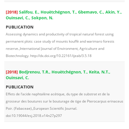
[2018]
Salifou, E., Houètchégnon, T., Gbemavo, C., Akin, Y.,
Ouinsavi, C., Sokpon, N.
PUBLICATION
Assessing dynamics and productivity of tropical natural forest using
permanent plots: case study of mounts kouffè and warimaro forests
reserve.,International Journal of Environment, Agriculture and
Biotechnology. http://dx.doi.org/10.22161/ijeab/3.5.18
[2018]
Bodjrenou, T.R., Houètchégnon, T., Keita, N.T.,
Ouinsavi, C.
PUBLICATION
Effets de l’acide naphtalène acétique, du type de substrat et de la
grosseur des boutures sur le bouturage de tige de Pterocarpus erinaceus
Poir. (Fabaceae).,European Scientific Journal.
doi:10.19044/esj.2018.v14n27p297