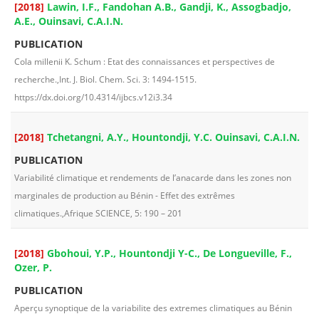
[2018]
Lawin, I.F., Fandohan A.B., Gandji, K., Assogbadjo,
A.E., Ouinsavi, C.A.I.N.
PUBLICATION
Cola millenii K. Schum : Etat des connaissances et perspectives de
recherche.,Int. J. Biol. Chem. Sci. 3: 1494-1515.
https://dx.doi.org/10.4314/ijbcs.v12i3.34
[2018]
Tchetangni, A.Y., Hountondji, Y.C. Ouinsavi, C.A.I.N.
PUBLICATION
Variabilité climatique et rendements de l’anacarde dans les zones non
marginales de production au Bénin - Effet des extrêmes
climatiques.,Afrique SCIENCE, 5: 190 – 201
[2018]
Gbohoui, Y.P., Hountondji Y-C., De Longueville, F.,
Ozer, P.
PUBLICATION
Aperçu synoptique de la variabilite des extremes climatiques au Bénin