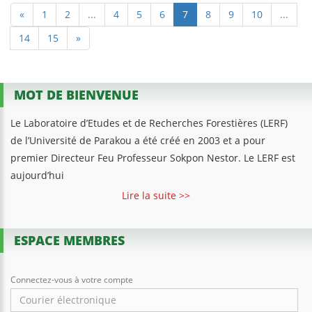
«
1
2
...
4
5
6
7
8
9
10
...
14
15
»
MOT DE BIENVENUE
Le Laboratoire d’Etudes et de Recherches Forestières (LERF)
de l’Université de Parakou a été créé en 2003 et a pour
premier Directeur Feu Professeur Sokpon Nestor. Le LERF est
aujourd’hui
Lire la suite >>
ESPACE MEMBRES
Connectez-vous à votre compte