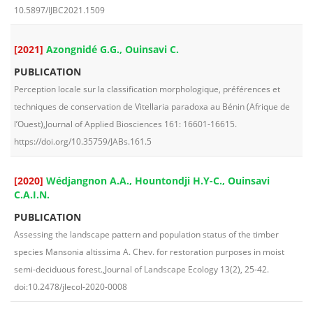
10.5897/IJBC2021.1509
[2021]
Azongnidé G.G., Ouinsavi C.
PUBLICATION
Perception locale sur la classification morphologique, préférences et
techniques de conservation de Vitellaria paradoxa au Bénin (Afrique de
l’Ouest),Journal of Applied Biosciences 161: 16601-16615.
https://doi.org/10.35759/JABs.161.5
[2020]
Wédjangnon A.A., Hountondji H.Y-C., Ouinsavi
C.A.I.N.
PUBLICATION
Assessing the landscape pattern and population status of the timber
species Mansonia altissima A. Chev. for restoration purposes in moist
semi-deciduous forest.,Journal of Landscape Ecology 13(2), 25-42.
doi:10.2478/jlecol-2020-0008