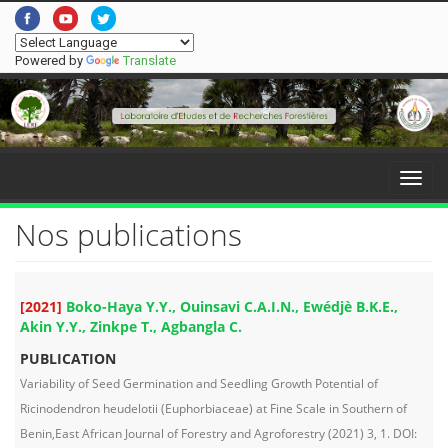
Powered by
Translate
Menu
Nos publications
[2021]
Boko-Haya Y.Y., Ouinsavi C.A.I.N., Ewédjè B.K.E.,
Akin Y.Y., Zinkpe T., Agbangla C.
PUBLICATION
Variability of Seed Germination and Seedling Growth Potential of
Ricinodendron heudelotii (Euphorbiaceae) at Fine Scale in Southern of
Benin,East African Journal of Forestry and Agroforestry (2021) 3, 1. DOI: