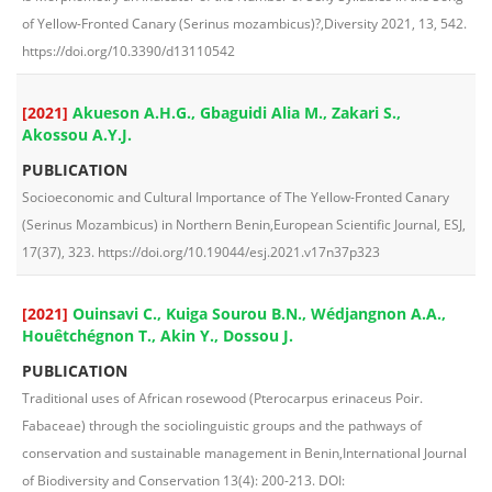
of Yellow-Fronted Canary (Serinus mozambicus)?,Diversity 2021, 13, 542.
https://doi.org/10.3390/d13110542
[2021]
Akueson A.H.G., Gbaguidi Alia M., Zakari S.,
Akossou A.Y.J.
PUBLICATION
Socioeconomic and Cultural Importance of The Yellow-Fronted Canary
(Serinus Mozambicus) in Northern Benin,European Scientific Journal, ESJ,
17(37), 323. https://doi.org/10.19044/esj.2021.v17n37p323
[2021]
Ouinsavi C., Kuiga Sourou B.N., Wédjangnon A.A.,
Houêtchégnon T., Akin Y., Dossou J.
PUBLICATION
Traditional uses of African rosewood (Pterocarpus erinaceus Poir.
Fabaceae) through the sociolinguistic groups and the pathways of
conservation and sustainable management in Benin,International Journal
of Biodiversity and Conservation 13(4): 200-213. DOI: