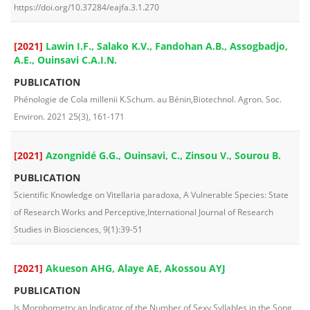
https://doi.org/10.37284/eajfa.3.1.270
[2021]
Lawin I.F., Salako K.V., Fandohan A.B., Assogbadjo,
A.E., Ouinsavi C.A.I.N.
PUBLICATION
Phénologie de Cola millenii K.Schum. au Bénin,Biotechnol. Agron. Soc.
Environ. 2021 25(3), 161-171
[2021]
Azongnidé G.G., Ouinsavi, C., Zinsou V., Sourou B.
PUBLICATION
Scientific Knowledge on Vitellaria paradoxa, A Vulnerable Species: State
of Research Works and Perceptive,International Journal of Research
Studies in Biosciences, 9(1):39-51
[2021]
Akueson AHG, Alaye AE, Akossou AYJ
PUBLICATION
Is Morphometry an Indicator of the Number of Sexy Syllables in the Song