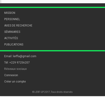
MISSION
PERSONNEL
AXES DE RECHERCHE
SÉMINIARES
ACTIVITÉS
PUBLICATIONS
Email: lerffa@gmail.com
Tél: +229 97256207
Réseaux sociaux
Connexion
Créer un compte
© LERF-UP 2017, Tous droits réservés