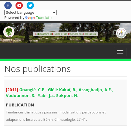
Powered by
Translate
Menu
Nos publications
[2011]
Gnanglè, C.P., Glèlè Kakaï, R., Assogbadjo, A.E.,
Vodounnon, S., Yabi, Ja., Sokpon, N.
PUBLICATION
Tendances climatiques passées, modélisation, perceptions et
adaptations locales au Bénin.,Climatologie, 27-41.