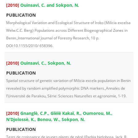
[2010]
Ouinsavi, C. and Sokpon, N.
PUBLICATION
Morphological Variation and Ecological Structure of Iroko (Milicia excelsa
Welw.C.C. Berg) Populations across Different Biogeographical Zones in
Benin.,International Journal of Forestry Research, 10 p.
DOI:10.1155/2010/ 658396.
[2010]
Ouinsavi, C., Sokpon, N.
PUBLICATION
Spatial structure of genetic variation of Milicia excela population in Benin
revealed by random amplified polymorphic DNA markers.,Annales de
l’Université de Parakou, Série: Sciences Naturelles et agronomie, 1-19.
[2010]
Gnanglè, C.P., Glèlè Kakaï, R., Oumorou, M.,
N’Djolossè, K., Bonou, W., Sokpon, N.
PUBLICATION
Tests de croissance de jeunes plants de néré (Parkia biglobosa, Jack, R.