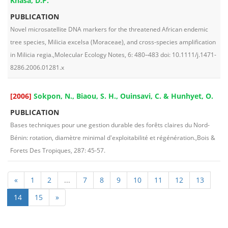
Khasa, D.P.
PUBLICATION
Novel microsatellite DNA markers for the threatened African endemic
tree species, Milicia excelsa (Moraceae), and cross-species amplification
in Milicia regia.,Molecular Ecology Notes, 6: 480–483 doi: 10.1111/j.1471-
8286.2006.01281.x
[2006]
Sokpon, N., Biaou, S. H., Ouinsavi, C. & Hunhyet, O.
PUBLICATION
Bases techniques pour une gestion durable des forêts claires du Nord-
Bénin: rotation, diamètre minimal d'exploitabilité et régénération.,Bois &
Forets Des Tropiques, 287: 45-57.
«
1
2
...
7
8
9
10
11
12
13
14
15
»