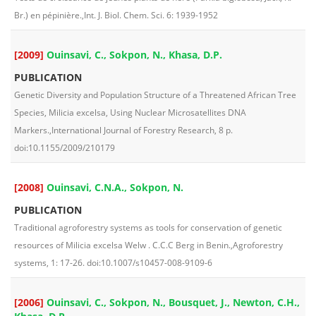
Br.) en pépinière.,Int. J. Biol. Chem. Sci. 6: 1939-1952
[2009]
Ouinsavi, C., Sokpon, N., Khasa, D.P.
PUBLICATION
Genetic Diversity and Population Structure of a Threatened African Tree
Species, Milicia excelsa, Using Nuclear Microsatellites DNA
Markers.,International Journal of Forestry Research, 8 p.
doi:10.1155/2009/210179
[2008]
Ouinsavi, C.N.A., Sokpon, N.
PUBLICATION
Traditional agroforestry systems as tools for conservation of genetic
resources of Milicia excelsa Welw . C.C.C Berg in Benin.,Agroforestry
systems, 1: 17-26. doi:10.1007/s10457-008-9109-6
[2006]
Ouinsavi, C., Sokpon, N., Bousquet, J., Newton, C.H.,